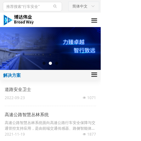
首页
简体中文
ꀅ
ꄙ
끀
关于我们
解决方案
产品中心
团队体系
끀
解决方案
道路安全卫士
2022-09-23
1071
넶
高速公路智慧丛林系统
高速公路智慧丛林系统面向高速公路行车安全保障与交
通管控支持应用，是由前端交通传感器、路侧智能体、
边缘计算设备、云控平台等子系统和设施设备组成、具
2021-11-19
1877
넶
有数据交互与网联协同能力的智慧公路设施集群。通过