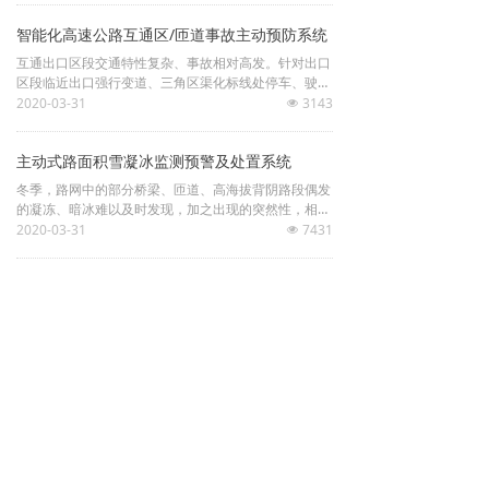
系统的主体设备——路侧智能体/智能信标，以信标
智能化高速公路互通区/匝道事故主动预防系统
（色块）、文字、语音等多种方式，实现行车安全诱
导、事件检测定位、事件响应预警、伴随信息发布、车
互通出口区段交通特性复杂、事故相对高发。针对出口
路协同支持等功能。
区段临近出口强行变道、三角区渠化标线处停车、驶过
出口后强行倒车、临近出口因判断反应迟疑大幅度降速
2020-03-31
3143
넶
等不安全和违章违法驾驶行为，iRAPS通过集成各类交
通监视与检测设备，及时有效检测和研判典型高风险事
主动式路面积雪凝冰监测预警及处置系统
件，通过主动发光装置、高音号角、情报板、识别抓拍
等设施设备对上游来车进行提前预警提示，对涉事车辆
冬季，路网中的部分桥梁、匝道、高海拔背阴路段偶发
驾驶员进行警告。系统将显著提升互通区/匝道出口区
的凝冻、暗冰难以及时发现，加之出现的突然性，相较
段的道路感知、事件检测、风险研判、安全管控能力，
于区域性的降雪、冻雨天气，更具危险性。局部点段路
2020-03-31
7431
넶
有效预防和降低交通事故。
面积雪、结冰/凝冰造成的重特大交通事故屡见不鲜。iF
AST借助先进的交通气象环境传感器技术及预测方法，
实现对路面温度及路面结冰的精确短临预警，依据监
上一页
1
/
2
下一页
测、研判、预警结果，适时启动系统泵站和融雪剂溶液
喷洒终端机构，精准撒布适量的融雪剂，降低路面液体
冰点，预防路面出现影响行车安全的冰雪湿滑路面状
况，降低相关交通事故的发生。
版权所有 ©   
杭州博达伟业公共安全技术股份有限公司
浙ICP备16034821号-2
浙公网安备33010402003643号